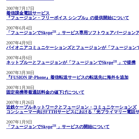
2007年7月17日
着信課金電話サービス
『フュージョン・フリーボイス シンプル』の提供開始について
2007年6月4日
「フュージョンでSkype
TM
」サービス専用ソフトウェアバージョン
2007年4月9日
パイオニアコミュニケーションズとフュージョンが「フュージョンでS
2007年4月6日
ネットブルーとフュージョンが「フュージョンでSkype
TM
」で提携
2007年3月30日
『FUSION IP-Phone』着信転送サービスの転送先に海外を追加
2007年1月30日
固定発携帯着通話料金の値下げについて
2007年1月26日
近鉄ケーブルネットワークとフュージョン・コミュニケーションズ
コンシューマー向けFTTHサービスにおける「光プライマリー電話
2007年1月9日
「フュージョンでSkype
TM
」サービスの開始について