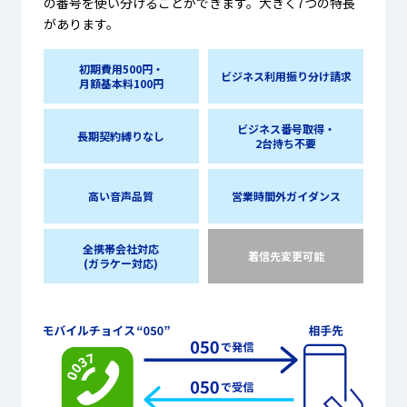
の番号を使い分けることができます。大きく7つの特長
があります。
初期費用500円・
ビジネス利用振り分け請求
月額基本料100円
ビジネス番号取得・
長期契約縛りなし
2台持ち不要
高い音声品質
営業時間外ガイダンス
全携帯会社対応
着信先変更可能
(ガラケー対応)