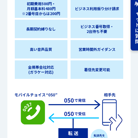
A
初期費用500円・
チャット
月額基本料480円
ビジネス利用振り分け請求
※2番号目からは200円
ビジネス番号取得・
長期契約縛りなし
2台持ち不要
高い音声品質
営業時間外ガイダンス
全携帯会社対応
着信先変更可能
(ガラケー対応)