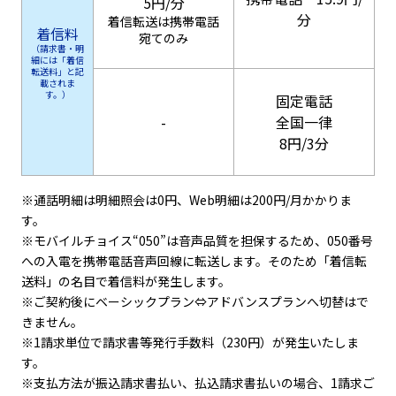
5円/分
分
着信転送は携帯電話
着信料
宛てのみ
（請求書・明
細には「着信
転送料」と記
載されま
す。）
固定電話
-
全国一律
8円/3分
※通話明細は明細照会は0円、Web明細は200円/月かかりま
す。
※モバイルチョイス“050”は音声品質を担保するため、050番号
への入電を携帯電話音声回線に転送します。そのため「着信転
送料」の名目で着信料が発生します。
※ご契約後にベーシックプラン⇔アドバンスプランへ切替はで
きません。
※1請求単位で請求書等発行手数料（230円）が発生いたしま
す。
※支払方法が振込請求書払い、払込請求書払いの場合、1請求ご